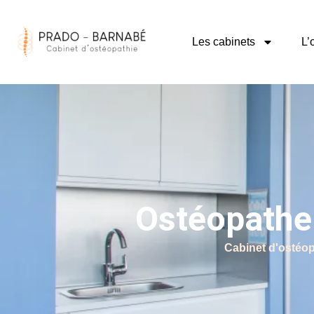
Aller
au
Les cabinets
L’
contenu
Ostéopathe
Cabinet d'ostéop