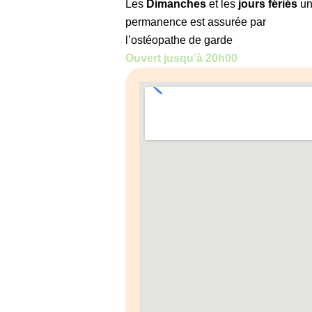
Les
Dimanches
et les
jours fériés
un
permanence est assurée par
l’ostéopathe de garde
Ouvert jusqu’à 20h00