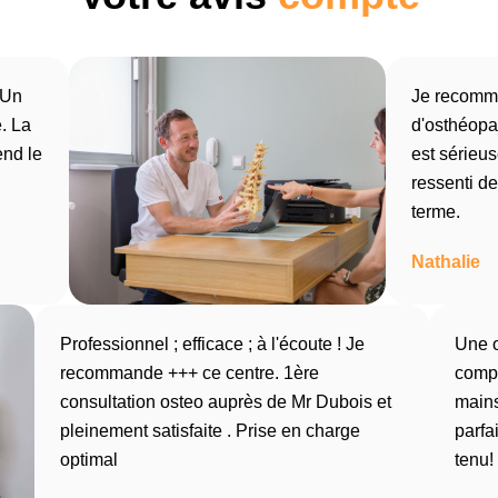
 Un
Je recomm
. La
d'osthéopa
end le
est sérieus
ressenti de
terme.
Nathalie
Professionnel ; efficace ; à l'écoute ! Je
Une 
recommande +++ ce centre. 1ère
comp
consultation osteo auprès de Mr Dubois et
mains
pleinement satisfaite . Prise en charge
parfa
optimal
tenu!