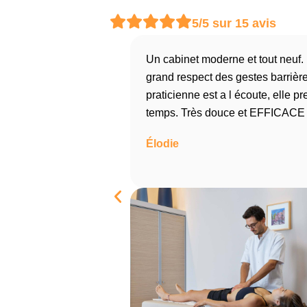
5/5 sur 15 avis
Super ostéopathe
Un cabinet moderne et tout neuf.
très à l’écoute et très
grand respect des gestes barrière
doux je le
praticienne est a l écoute, elle pr
recommande
temps. Très douce et EFFICACE
vivement!
Élodie
Marc
adame Dousset cette
st beau et propre. La
u diapason:
de quasiment une
claires et précises.
 recherchais.