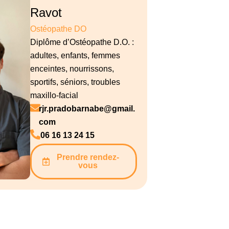
Ravot
Ostéopathe DO
Diplôme d’Ostéopathe D.O. :
adultes, enfants, femmes
enceintes, nourrissons,
sportifs, séniors, troubles
maxillo-facial
rjr.pradobarnabe@gmail.
com
06 16 13 24 15
Prendre rendez-
vous