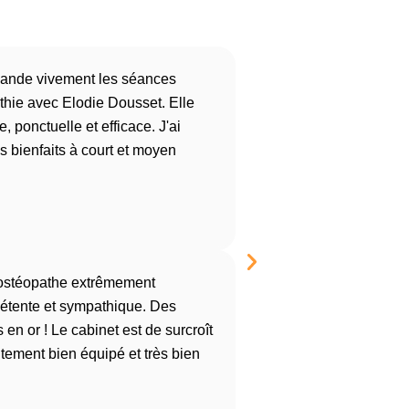
ande vivement les séances
thie avec Elodie Dousset. Elle
e, ponctuelle et efficace. J'ai
s bienfaits à court et moyen
Osthéo spécialisée da
J'y suis allé suite à u
été remis en place ma
ostéopathe extrêmement
Xavier
étente et sympathique. Des
 en or ! Le cabinet est de surcroît
itement bien équipé et très bien