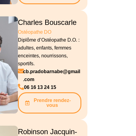
Charles Bouscarle
Ostéopathe DO
Diplôme d’Ostéopathe D.O. :
adultes, enfants, femmes
enceintes, nourrissons,
sportifs.
cb.pradobarnabe@gmail
.com
06 16 13 24 15
Prendre rendez-
vous
Robinson Jacquin-